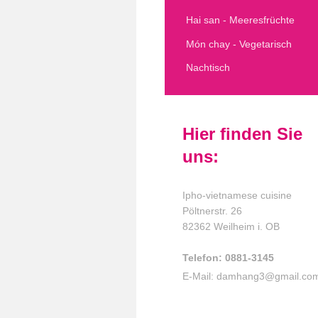
Hai san - Meeresfrüchte
Món chay - Vegetarisch
Nachtisch
Hier finden Sie
uns:
Ipho-vietnamese cuisine
Pöltnerstr.
26
82362
Weilheim i. OB
Telefon: 0881-3145
E-Mail:
damhang3@gmail.co