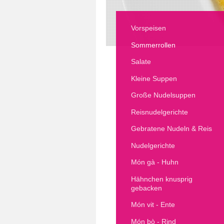
Vorspeisen
Sommerrollen
Salate
Kleine Suppen
Große Nudelsuppen
Reisnudelgerichte
Gebratene Nudeln & Reis
Nudelgerichte
Món gà - Huhn
Hähnchen knusprig
gebacken
Món vit - Ente
Món bò - Rind