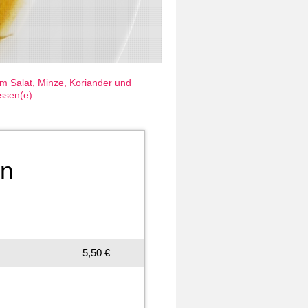
em Salat, Minze, Koriander und
üssen(e)
en
5,50 €