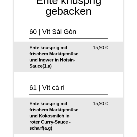
Ente knusprig
gebacken
60 | Vit Sài Gòn
Ente knusprig mit
15,90 €
frischem Marktgemüse
und Ingwer in Hoisin-
Sauce(1,a)
61 | Vit cà ri
Ente knusprig mit
15,90 €
frischem Marktgemüse
und Kokosmilch in
roter Curry-Sauce -
scharf(a,g)