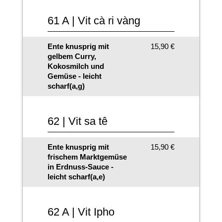
61 A | Vit cà ri vàng
Ente knusprig mit
15,90 €
gelbem Curry,
Kokosmilch und
Gemüse - leicht
scharf(a,g)
62 | Vit sa tê
Ente knusprig mit
15,90 €
frischem Marktgemüse
in Erdnuss-Sauce -
leicht scharf(a,e)
62 A | Vit Ipho