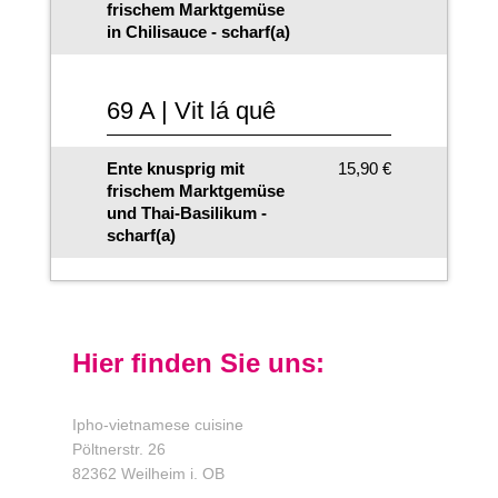
frischem Marktgemüse
in Chilisauce - scharf(a)
69 A | Vit lá quê
Ente knusprig mit
15,90 €
frischem Marktgemüse
und Thai-Basilikum -
scharf(a)
Hier finden Sie uns:
Ipho-vietnamese cuisine
Pöltnerstr.
26
82362
Weilheim i. OB